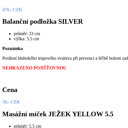
470,- CZK
Balanční podložka SILVER
průměr: 33 cm
výška: 5.5 cm
Poznámka
Posílení hlubokého trupového svalstva při prevenci a léčbě bolesti zad
NEHRAZENO POJIŠŤOVNOU
Cena
50,- CZK
Masážní míček JEŽEK YELLOW 5.5
průměr: 5.5 cm