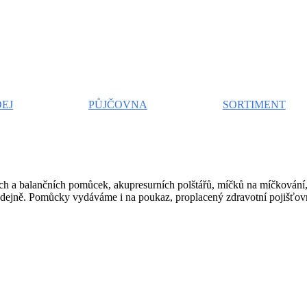
EJ
PŮJČOVNA
SORTIMENT
ích a balančních pomůcek, akupresurních polštářů, míčků na míčkování, 
dejně. Pomůcky vydáváme i na poukaz, proplacený zdravotní pojišťo