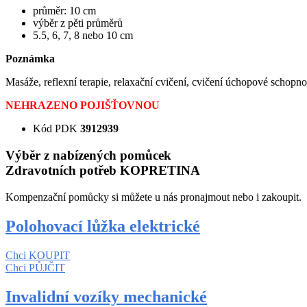
průměr: 10 cm
výběr z pěti průměrů
5.5, 6, 7, 8 nebo 10 cm
Poznámka
Masáže, reflexní terapie, relaxační cvičení, cvičení úchopové schopno
NEHRAZENO POJIŠŤOVNOU
Kód PDK
3912939
Výběr z nabízených pomůcek
Zdravotních potřeb
KOPRETINA
Kompenzační pomůcky si můžete u nás pronajmout nebo i zakoupit.
Polohovací lůžka elektrické
Chci KOUPIT
Chci PŮJČIT
Invalidní vozíky mechanické