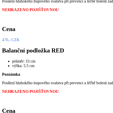
Posílení hlubokého trupového svalstva při prevenci a léčbě bolesti zad
NEHRAZENO POJIŠŤOVNOU
Cena
470,- CZK
Balanční podložka RED
průměr: 33 cm
výška: 5.5 cm
Poznámka
Posílení hlubokého trupového svalstva při prevenci a léčbě bolesti zad
NEHRAZENO POJIŠŤOVNOU
Cena