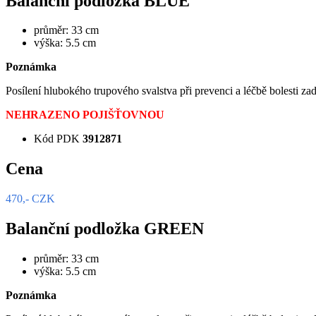
Balanční podložka BLUE
průměr: 33 cm
výška: 5.5 cm
Poznámka
Posílení hlubokého trupového svalstva při prevenci a léčbě bolesti zad
NEHRAZENO POJIŠŤOVNOU
Kód PDK
3912871
Cena
470,- CZK
Balanční podložka GREEN
průměr: 33 cm
výška: 5.5 cm
Poznámka