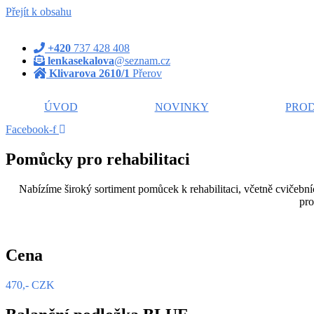
Přejít k obsahu
+420
737 428 408
lenkasekalova
@seznam.cz
Klivarova 2610/1
Přerov
ÚVOD
NOVINKY
PROD
Facebook-f
Pomůcky pro rehabilitaci
Nabízíme široký sortiment pomůcek k rehabilitaci, včetně cvičebn
pro
Cena
470,- CZK